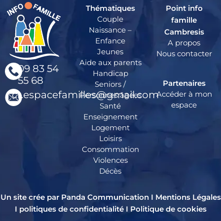
Thématiques
Point info
Couple
famille
Naissance –
Cambresis
Enfance
A propos
Jeunes
Nous contacter
Aide aux parents
09 83 54
Handicap
55 68
Partenaires
Seniors /
cr.espacefamilles@gmail.com
Accéder à mon
Personnes âgées
espace
Santé
Enseignement
Logement
Loisirs
Consommation
Violences
Décès
Un site crée par Panda Communication I
Mentions Légales
I
politiques de confidentialité
I
Politique de cookies