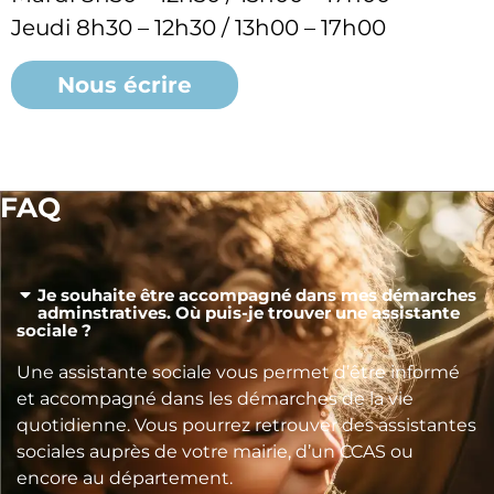
Jeudi 8h30 – 12h30 / 13h00 – 17h00
Nous écrire
FAQ
Je souhaite être accompagné dans mes démarches
adminstratives. Où puis-je trouver une assistante
sociale ?
Une assistante sociale vous permet d’être informé
et accompagné dans les démarches de la vie
quotidienne. Vous pourrez retrouver des assistantes
sociales auprès de votre mairie, d’un CCAS ou
encore au département.