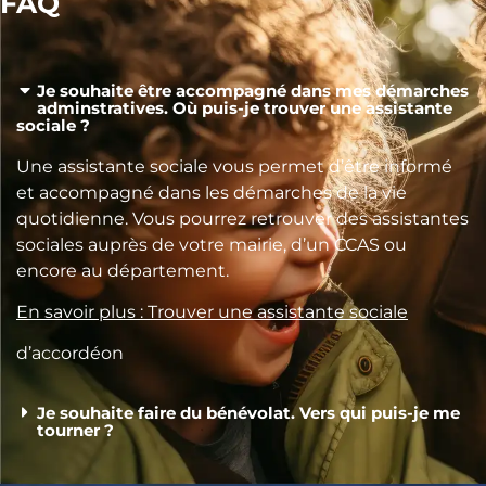
FAQ
Je souhaite être accompagné dans mes démarches
adminstratives. Où puis-je trouver une assistante
sociale ?
Une assistante sociale vous permet d’être informé
et accompagné dans les démarches de la vie
quotidienne. Vous pourrez retrouver des assistantes
sociales auprès de votre mairie, d’un CCAS ou
encore au département.
En savoir plus : Trouver une assistante sociale
d’accordéon
Je souhaite faire du bénévolat. Vers qui puis-je me
tourner ?