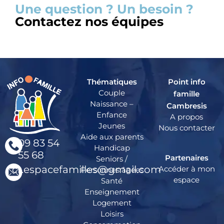
Une question ? Un besoin ?
Contactez nos équipes
Thématiques
Point info
Couple
famille
Naissance –
Cambresis
Enfance
A propos
Jeunes
Nous contacter
Aide aux parents
09 83 54
Handicap
55 68
Partenaires
Seniors /
cr.espacefamilles@gmail.com
Accéder à mon
Personnes âgées
espace
Santé
Enseignement
Logement
Loisirs