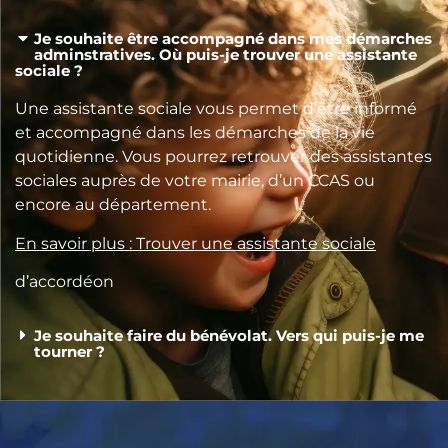
Je souhaite être accompagné dans mes démarches
adminstratives. Où puis-je trouver une assistante
sociale ?
Une assistante sociale vous permet d’être informé
et accompagné dans les démarches de la vie
quotidienne. Vous pourrez retrouver des assistantes
sociales auprès de votre mairie, d’un CCAS ou
encore au département.
En savoir plus : Trouver une assistante sociale
d’accordéon
Je souhaite faire du bénévolat. Vers qui puis-je me
tourner ?