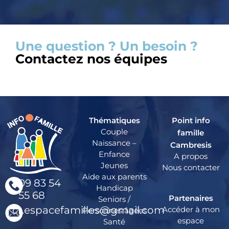
Une question ? Un besoin ?
Contactez nos équipes
Thématiques
Point info
Couple
famille
Naissance –
Cambresis
Enfance
A propos
Jeunes
Nous contacter
Aide aux parents
09 83 54
Handicap
55 68
Partenaires
Seniors /
cr.espacefamilles@gmail.com
Accéder à mon
Personnes âgées
espace
Santé