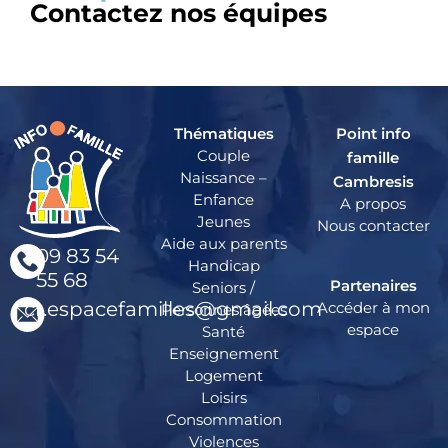
Contactez nos équipes
Thématiques
Point info
Couple
famille
Naissance –
Cambresis
Enfance
A propos
Jeunes
Nous contacter
Aide aux parents
09 83 54
Handicap
55 68
Partenaires
Seniors /
cr.espacefamilles@gmail.com
Accéder à mon
Personnes âgées
espace
Santé
Enseignement
Logement
Loisirs
Consommation
Violences