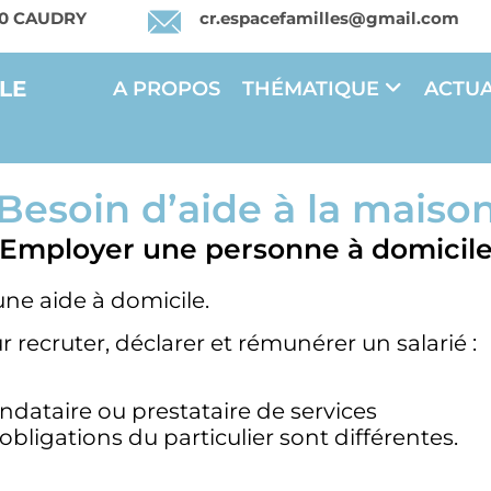
540 CAUDRY
cr.espacefamilles@gmail.com
LE
A PROPOS
THÉMATIQUE
ACTUA
Besoin d’aide à la maiso
Employer une personne à domicil
une aide à domicile.
ur recruter, déclarer et rémunérer un salarié :
dataire ou prestataire de services
 obligations du particulier sont différentes.