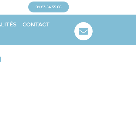
09 83 54 55 68
LITÉS
CONTACT
n
e