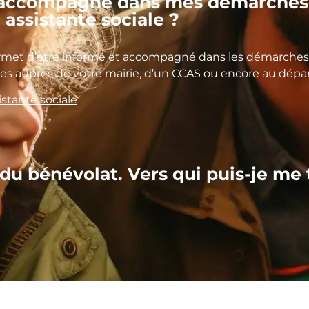
e accompagné dans mes démarches 
 assistante sociale ?
ermet d’être informé et accompagné dans les démarches 
ales auprès de votre mairie, d’un CCAS ou encore au dép
istante sociale
 du bénévolat. Vers qui puis-je me