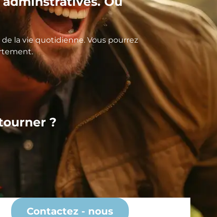
adminstratives. Où
de la vie quotidienne. Vous pourrez
artement.
 tourner ?
Contactez - nous