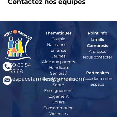
Contactez nos équipes
Thématiques
Point info
Couple
famille
Naissance –
Cambresis
Enfance
A propos
Jeunes
Nous contacter
Aide aux parents
09 83 54
Handicap
55 68
Partenaires
Seniors /
cr.espacefamilles@gmail.com
Accéder à mon
Personnes âgées
espace
Santé
Enseignement
Logement
Loisirs
Consommation
Violences