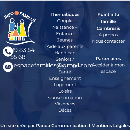
Thématiques
Point info
Couple
famille
Naissance –
Cambresis
Enfance
A propos
Jeunes
Nous contacter
Aide aux parents
09 83 54
Handicap
55 68
Partenaires
Seniors /
cr.espacefamilles@gmail.com
Accéder à mon
Personnes âgées
espace
Santé
Enseignement
Logement
Loisirs
Consommation
Violences
Décès
Un site crée par Panda Communication I
Mentions Légales