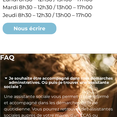
Mardi 8h30 – 12h30 / 13h00 – 17h00
Jeudi 8h30 – 12h30 / 13h00 – 17h00
Nous écrire
FAQ
Je souhaite être accompagné dans mes démarches
adminstratives. Où puis-je trouver une assistante
sociale ?
Une assistante sociale vous permet d’être informé
et accompagné dans les démarches de la vie
quotidienne. Vous pourrez retrouver des assistantes
sociales auprès de votre mairie, d’un CCAS ou