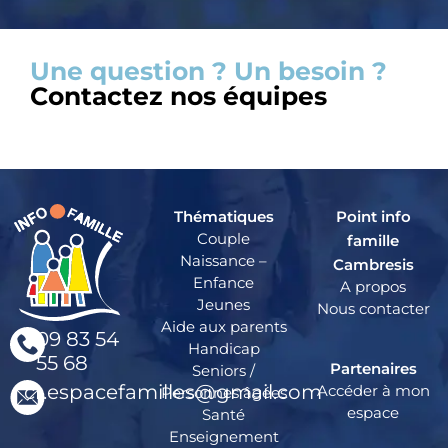
Une question ? Un besoin ?
Contactez nos équipes
Thématiques
Point info
Couple
famille
Naissance –
Cambresis
Enfance
A propos
Jeunes
Nous contacter
Aide aux parents
09 83 54
Handicap
55 68
Partenaires
Seniors /
cr.espacefamilles@gmail.com
Accéder à mon
Personnes âgées
espace
Santé
Enseignement