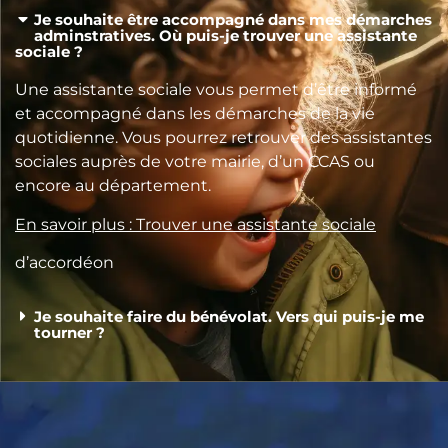
Je souhaite être accompagné dans mes démarches
adminstratives. Où puis-je trouver une assistante
sociale ?
Une assistante sociale vous permet d’être informé
et accompagné dans les démarches de la vie
quotidienne. Vous pourrez retrouver des assistantes
sociales auprès de votre mairie, d’un CCAS ou
encore au département.
En savoir plus : Trouver une assistante sociale
d’accordéon
Je souhaite faire du bénévolat. Vers qui puis-je me
tourner ?