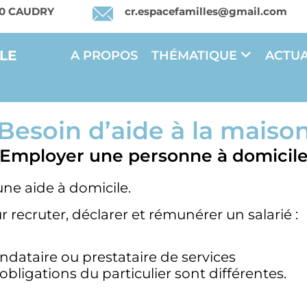
540 CAUDRY
cr.espacefamilles@gmail.com
LE
A PROPOS
THÉMATIQUE
ACTUA
Besoin d’aide à la maiso
Employer une personne à domicil
une aide à domicile.
ur recruter, déclarer et rémunérer un salarié :
dataire ou prestataire de services
 obligations du particulier sont différentes.