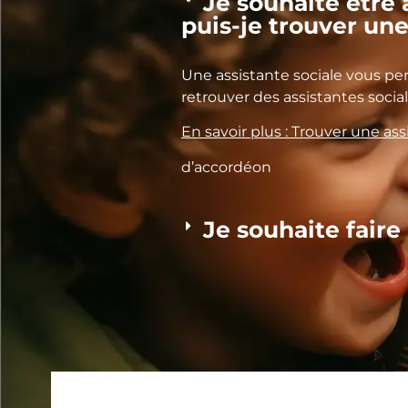
Je souhaite êtr
puis-je trouver une
Une assistante sociale vous p
retrouver des assistantes soci
En savoir plus : Trouver une ass
d’accordéon
Je souhaite faire