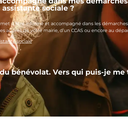
e accompagné dans mes démarches 
 assistante sociale ?
ermet d’être informé et accompagné dans les démarches 
ales auprès de votre mairie, d’un CCAS ou encore au dép
istante sociale
 du bénévolat. Vers qui puis-je me