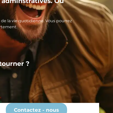
adminstratives. Où
de la vie quotidienne. Vous pourrez
artement.
 tourner ?
Contactez - nous