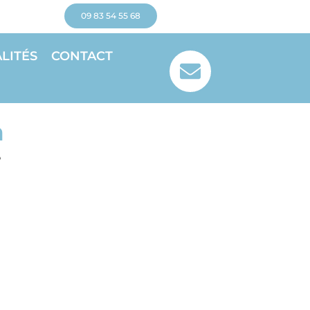
09 83 54 55 68
LITÉS
CONTACT
n
e