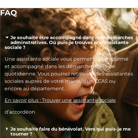
FAQ
Je souhaite être accompagné dans mes démarches
adminstratives. Où puis-je trouver une assistante
sociale ?
Une assistante sociale vous permet d’être informé
et accompagné dans les démarches de la vie
quotidienne. Vous pourrez retrouver des assistantes
sociales auprès de votre mairie, d’un CCAS ou
encore au département.
En savoir plus : Trouver une assistante sociale
d’accordéon
Je souhaite faire du bénévolat. Vers qui puis-je me
tourner ?