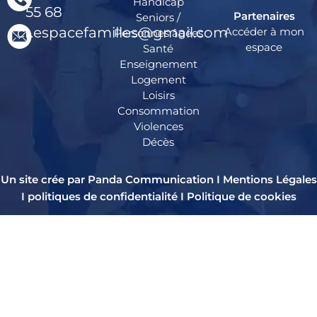
Handicap
55 68
Partenaires
Seniors /
cr.espacefamilles@gmail.com
Accéder à mon
Personnes âgées
espace
Santé
Enseignement
Logement
Loisirs
Consommation
Violences
Décès
Un site crée par Panda Communication I
Mentions Légales
I
politiques de confidentialité
I
Politique de cookies