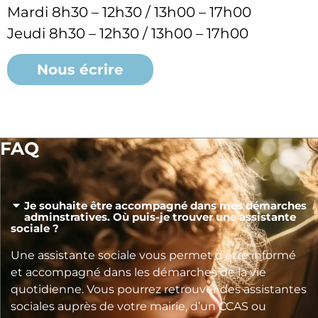
Mardi 8h30 – 12h30 / 13h00 – 17h00
Jeudi 8h30 – 12h30 / 13h00 – 17h00
Nous écrire
FAQ
Je souhaite être accompagné dans mes démarches
adminstratives. Où puis-je trouver une assistante
sociale ?
Une assistante sociale vous permet d’être informé
et accompagné dans les démarches de la vie
quotidienne. Vous pourrez retrouver des assistantes
sociales auprès de votre mairie, d’un CCAS ou