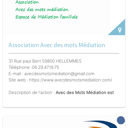
dans leur projet de départ en vacances (séjours de 7 à
14 nuits en été), avec un suivi sur 7 mois incluant des
rencontres et des actions d’autofinancement. Un
séjour collectif est aussi proposé.
Association Avec des mots Médiation
31 Rue paul Bert 59800 HELLEMMES
Téléphone :06.29.47.19.75
E-mail : avecdesmotsmediation@gmail.com
Site web : https://www.avecdesmotsmediation.com/
Description de l'action :
Avec des Mots Médiation est
une association spécialisée dans la médiation
familiale, conjugale et sociale, offrant un
accompagnement professionnel pour résoudre les
conflits et améliorer la communication.