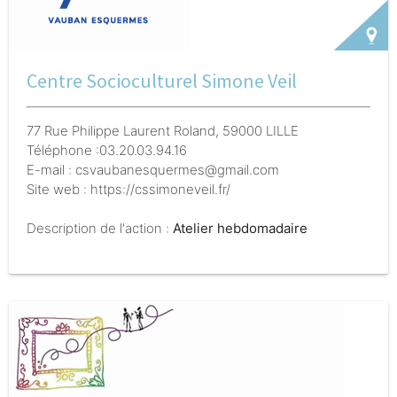
Centre Socioculturel Simone Veil
77 Rue Philippe Laurent Roland, 59000 LILLE
Téléphone :03.20.03.94.16
E-mail : csvaubanesquermes@gmail.com
Site web : https://cssimoneveil.fr/
Description de l'action :
Atelier hebdomadaire
d’échanges entre parents autour de la parentalité, de
la santé et de la vie de famille, avec ponctuellement
l’intervention de professionnels. Un atelier cuisine est
proposé chaque mois.
Pendant les vacances scolaires,
un programme d’activités variées (créatives, ludiques
et éducatives) est organisé, avec un atelier par jour et
une sortie hebdomadaire.
Le centre accompagne
également les familles bénéficiaires de l’AVF (CAF)