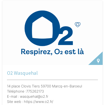
agents municipaux. Elles se tiennent autour de
thématiques diverses : soutien à la parentalité,
médiation familiale, information sur les modes
d'accueil....
Des ateliers collectifs, ouverts aux parents
(ou aux parents avec leurs enfants) sont mis en place :
ateliers autour des besoins fondamentaux des jeunes
enfants : sommeil, favorisation de la sécurité affective,
importance du jeu, place des écrans, couple parental
et fratrie...
groupes de paroles ..
O2 Wasquehal
14 place Clovis Tiers 59700 Marcq-en-Baroeul
Téléphone :775262173
E-mail : wasquehal@o2.fr
Site web : https://www.o2.fr/