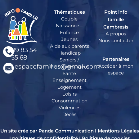
Thématiques
Point info
Couple
famille
Naissance –
Cambresis
Enfance
A propos
Jeunes
Nous contacter
Aide aux parents
09 83 54
Handicap
55 68
Partenaires
Seniors /
cr.espacefamilles@gmail.com
Accéder à mon
Personnes âgées
espace
Santé
Enseignement
Logement
Loisirs
Consommation
Violences
Décès
Un site crée par Panda Communication I
Mentions Légales
I
politiques de confidentialité
I
Politique de cookies