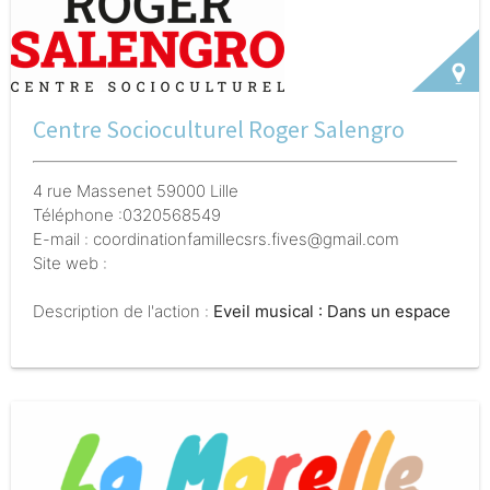
Centre Socioculturel Roger Salengro
4 rue Massenet 59000 Lille
Téléphone :0320568549
E-mail : coordinationfamillecsrs.fives@gmail.com
Site web :
Description de l'action :
Eveil musical : Dans un espace
bienveillant, parents et enfants (de 0 à 5 ans)
partagent un temps d’éveil autour des sons, des
chansons et des instruments.