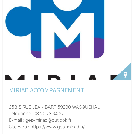
(couples séparés en difficulté de communication,
fratrie, grands-parents,) qui ont besoin d’un espace
tiers pour que le lien parental ou familial puisse être
maintenu. Ouverture 2 mercredis matins par mois à
Armentières et 2 vendredis soirs + 2 samedis
journées par mois à Lille.
MIRIAD ACCOMPAGNEMENT
25BIS RUE JEAN BART 59290 WASQUEHAL
Téléphone :03.20.73.64.37
E-mail : ges-miriad@outlook.fr
Site web : https://www.ges-miriad.fr/