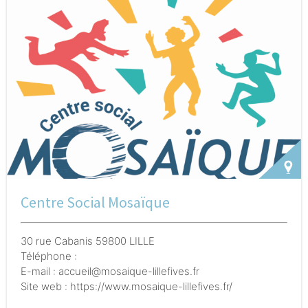
groupes de paroles avec et/ou sans thématiques, des
ateliers parents pour travailler la parentalité
autrement; des ateliers parents-enfants (action
passerelle); médiation ethnoculturelle. L'action a lieu
une fois par semaine dans chaque école.
Centre Social Mosaïque
30 rue Cabanis 59800 LILLE
Téléphone :
E-mail : accueil@mosaique-lillefives.fr
Site web : https://www.mosaique-lillefives.fr/