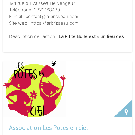
194 rue du Vaisseau le Vengeur
Téléphone :0320168430
E-mail : contact@larbrisseau.com
Site web : https://larbrisseau.com
Description de l'action :
La P’tite Bulle est « un lieu des
possibles » où est proposé aux enfants et aux adultes
le plaisir d’être ensemble au travers d’échanges, à leur
rythme et en toute sécurité affective.
C’est un espace
d’accueil, d’écoute et de socialisation. L’enfant
bénéficie d’un espace de jeux propice aux relations
parents-enfants.
Ce lieu est destiné aux enfants de
moins de 5 ans, accompagnés d’un parent ou d’un
adulte référent. Les futurs parents sont également les
bienvenus.
Il n’y a pas d’inscription, chacun est libre
de venir quand il le souhaite, sans prévenir. L’accueil
est souple, sans formalité administrative, sans rendez-
vous préalable et au rythme choisi par la famille.
Association Les Potes en ciel