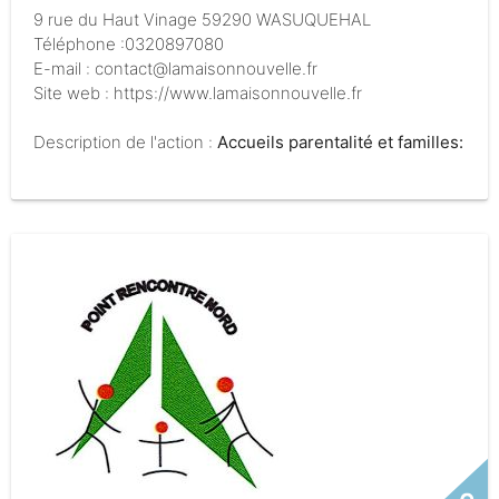
9 rue du Haut Vinage 59290 WASUQUEHAL
Téléphone :0320897080
E-mail : contact@lamaisonnouvelle.fr
Site web : https://www.lamaisonnouvelle.fr
Description de l'action :
Accueils parentalité et familles:
des temps de rencontres parents-enfants, des temps
d'échanges parents, des animations collectives
familles, des rencontres débat, des pauses café, de
l'accompagnement éducatif à travers divers ateliers
d'expression, .... Il est aussi question de grand-
parentalité, d'aidants à la fonction parentale dans nos
cafés seniors.
Les parents sont au cœur de notre
projet associatif et nous vous joignons la plaquette de
l'association pour une présentation plus complète.