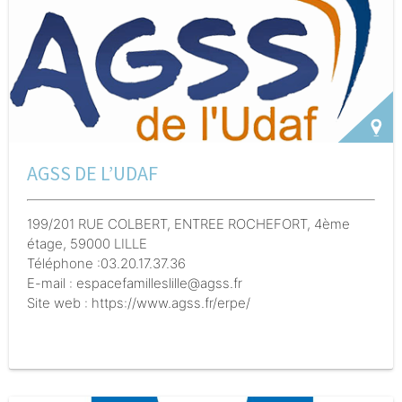
AGSS DE L’UDAF
199/201 RUE COLBERT, ENTREE ROCHEFORT, 4ème
étage, 59000 LILLE
Téléphone :03.20.17.37.36
E-mail : espacefamilleslille@agss.fr
Site web : https://www.agss.fr/erpe/
Description de l'action :
Espace de Rencontre Parent
Enfant/ Deux lieux d'accueil (Lille et Armentières) suite
à des demandes spontanées ou sur décision du Juge
pour les personnes en situation de conflit familial