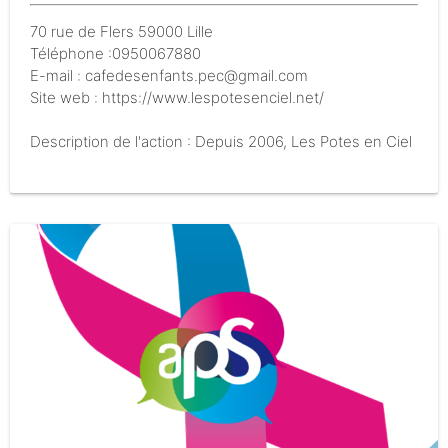
70 rue de Flers 59000 Lille
Téléphone :0950067880
E-mail : cafedesenfants.pec@gmail.com
Site web : https://www.lespotesenciel.net/
Description de l'action : Depuis 2006, Les Potes en Ciel
s'engage à promouvoir l'accueil inconditionnel de
l'enfant et de son entourage. Nous offrons un lieu
alternatif aux familles, un espace où la liberté et la
solidarité sont au cœur de nos actions.