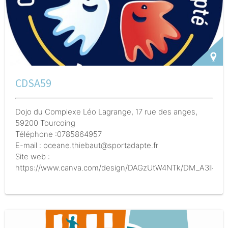
CDSA59
Dojo du Complexe Léo Lagrange, 17 rue des anges,
59200 Tourcoing
Téléphone :0785864957
E-mail : oceane.thiebaut@sportadapte.fr
Site web :
https://www.canva.com/design/DAGzUtW4NTk/DM_A3IkcB
utm_content=DAGzUtW4NTk&utm_campaign=designshare&u
Description de l'action :
Initiation au sport adapté
(Activités différentes chaque mercredi) Mercredi de
10h à 11h30-12h00 au Dojo du Complexe Léo