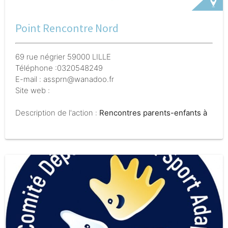
Point Rencontre Nord
69 rue négrier 59000 LILLE
Téléphone :0320548249
E-mail : assprn@wanadoo.fr
Site web :
Description de l'action :
Rencontres parents-enfants à
la demande des Juges des affaires familiales et de la
cour d'appel de Douai